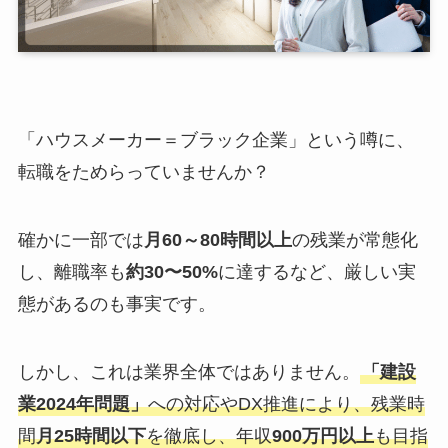
「ハウスメーカー＝ブラック企業」という噂に、
転職をためらっていませんか？
確かに一部では
月60～80時間以上
の残業が常態化
し、離職率も
約30〜50%
に達するなど、厳しい実
態があるのも事実です。
しかし、これは業界全体ではありません。
「建設
業2024年問題」
への対応やDX推進により、残業時
間
月25時間以下
を徹底し、年収
900万円以上
も目指