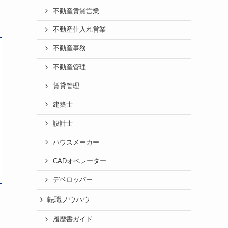
不動産賃貸営業
不動産仕入れ営業
不動産事務
不動産管理
賃貸管理
建築士
設計士
ハウスメーカー
CADオペレーター
デベロッパー
転職ノウハウ
履歴書ガイド