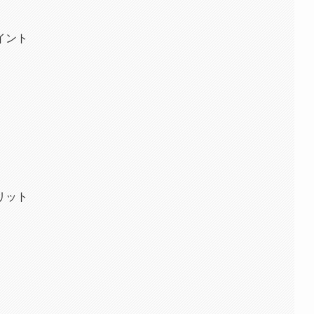
イント
リット
ト