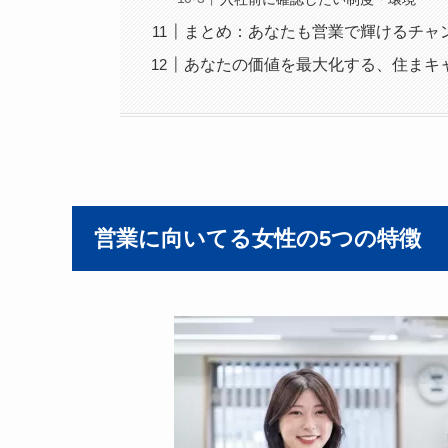
まとめ：あなたも営業で輝けるチャ
あなたの価値を最大化する、住まキ
営業に向いてる女性の5つの特徴