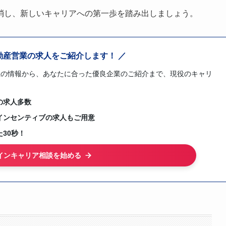
消し、新しいキャリアへの第一歩を踏み出しましょう。
動産営業の求人をご紹介します！ ／
生の情報から、あなたに合った優良企業のご紹介まで、現役のキャリ
の求人多数
インセンティブの求人もご用意
30秒！
インキャリア相談を始める