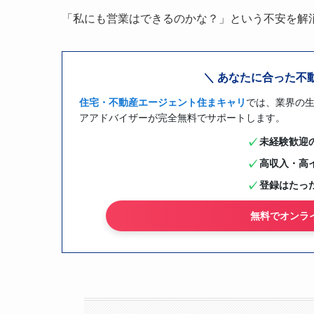
「私にも営業はできるのかな？」という不安を解
＼ あなたに合った不
住宅・不動産エージェント住まキャリ
では、業界の
アアドバイザーが完全無料でサポートします。
未経験歓迎
✓
高収入・高
✓
登録はたった
✓
無料でオンラ