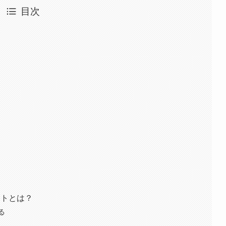
目次
ットとは？
る