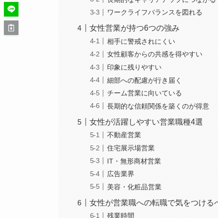
ワークライフバランスを図れる
女性営業が持つ6つの強み
相手に警戒されにくい
女性顧客からの共感を得やすい
印象に残りやすい
細部への配慮が行き届く
チーム営業に向いている
長期的な信頼関係を築くのが得意
女性が活躍しやすい営業職種4選
不動産営業
住宅展示場営業
IT・無形商材営業
広告業界
美容・化粧品営業
女性が営業職への転職で気をつける
残業時間