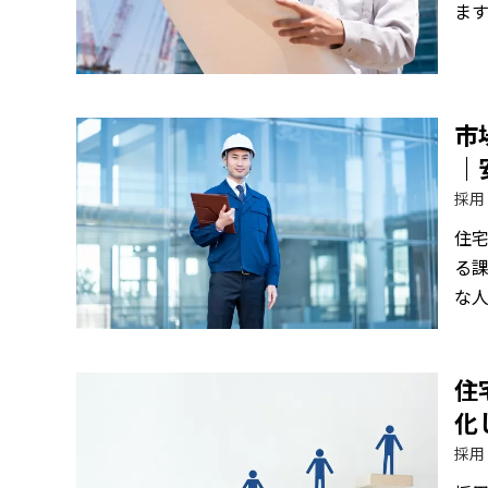
ま
市
｜
採用
住
る
な
住
化
採用