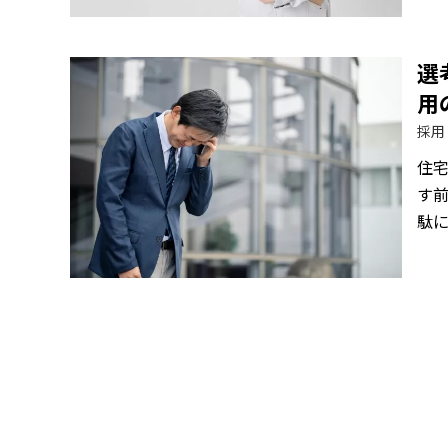
選
用
採用
住
す
駄