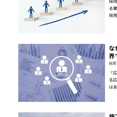
採
る
採
な
界
採用
「
る
は
施