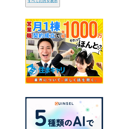
すべての月を表示
っ
界
あ