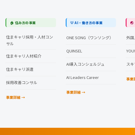
🏠 住み方の事業
💡 AI・働き方の事業

住まキャリ採用・人材コン
ONE SONG（ワンソング）
外国
サル
QUINSEL
YOU
住まキャリ人材紹介
AI導入コンシェルジュ
スキ
住まキャリ派遣
AI Leaders Career
事業
採用改善コンサル
事業詳細 →
事業詳細 →