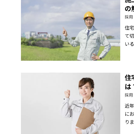
の
採用
住
て
い
住
は
採用
近
に
り