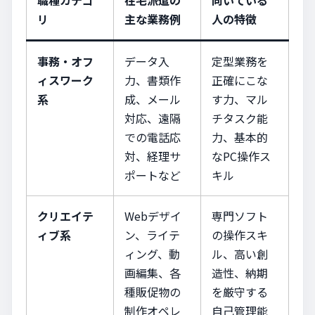
リ
主な業務例
人の特徴
事務・オフ
データ入
定型業務を
ィスワーク
力、書類作
正確にこな
系
成、メール
す力、マル
対応、遠隔
チタスク能
での電話応
力、基本的
対、経理サ
なPC操作ス
ポートなど
キル
クリエイテ
Webデザイ
専門ソフト
ィブ系
ン、ライテ
の操作スキ
ィング、動
ル、高い創
画編集、各
造性、納期
種販促物の
を厳守する
制作オペレ
自己管理能