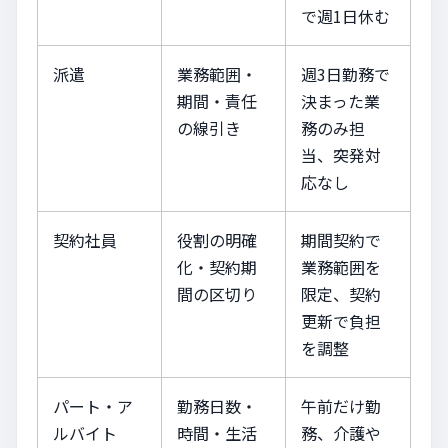
で週1日休む
派遣
業務範囲・
週3日勤務で
期間・責任
決まった業
の線引き
務のみ担
当、突発対
応なし
契約社員
役割の明確
期間契約で
化・契約期
業務範囲を
間の区切り
限定、契約
更新で負担
を調整
パート・ア
勤務日数・
午前だけ勤
ルバイト
時間・生活
務、介護や