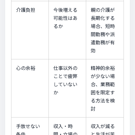
介護負担
今後増える
親の介護が
可能性はあ
長期化する
るか
場合、短時
間勤務や派
遣勤務が有
効
心の余裕
仕事以外の
精神的余裕
ことで疲弊
が少ない場
していない
合、業務範
か
囲を限定す
る方法を検
討
手放せない
収入・時
収入が減る
条件
間・立場の
と生活が苦